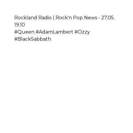
Rockland Radio | Rock'n Pop News - 27.05.
19.10
#Queen #AdamLambert #Ozzy
#BlackSabbath