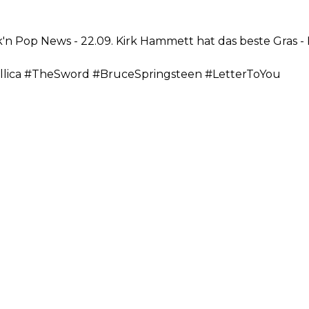
'n Pop News - 22.09. Kirk Hammett hat das beste Gras - 
lica #TheSword #BruceSpringsteen #LetterToYou