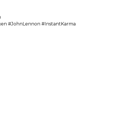
n
rgen #JohnLennon #InstantKarma