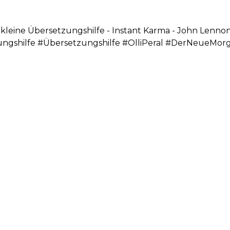
s kleine Übersetzungshilfe - Instant Karma - John Lenno
zungshilfe #Übersetzungshilfe #OlliPeral #DerNeueMo