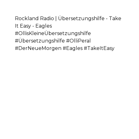
Rockland Radio | Übersetzungshilfe - Take
It Easy - Eagles
#OllisKleineÜbersetzungshilfe
#Übersetzungshilfe #OlliPeral
#DerNeueMorgen #Eagles #TakeItEasy