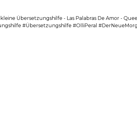
s kleine Übersetzungshilfe - Las Palabras De Amor - Que
zungshilfe #Übersetzungshilfe #OlliPeral #DerNeueM