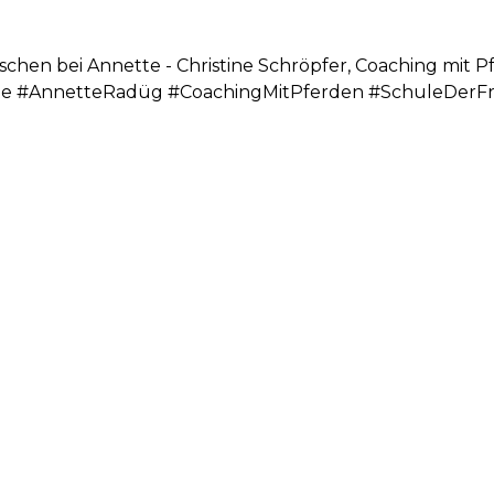
chen bei Annette - Christine Schröpfer, Coaching mit 
e #AnnetteRadüg #CoachingMitPferden #SchuleDerF