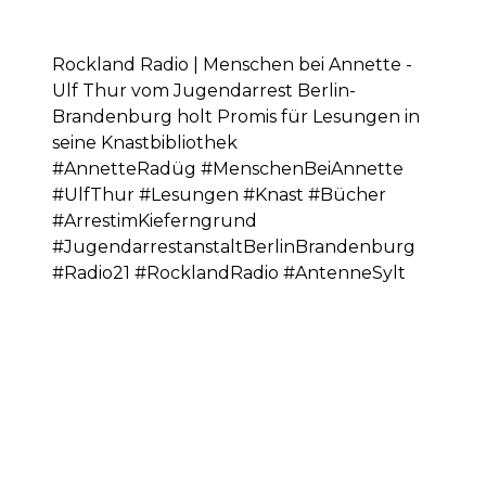
Rockland Radio | Menschen bei Annette -
Ulf Thur vom Jugendarrest Berlin-
Brandenburg holt Promis für Lesungen in
seine Knastbibliothek
#AnnetteRadüg #MenschenBeiAnnette
#UlfThur #Lesungen #Knast #Bücher
#ArrestimKieferngrund
#JugendarrestanstaltBerlinBrandenburg
#Radio21 #RocklandRadio #AntenneSylt