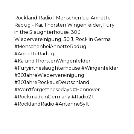
Rockland Radio | Menschen bei Annette
Radüg - Kai, Thorsten Wingenfelder, Fury
in the Slaughterhouse. 30 J.
Wiedervereinigung, 30 J. Rock in Germa
#MenschenbeiAnnetteRadüg
#AnnetteRadüg
#KaiundThorstenWingenfelder
#Furyintheslaughterhouse #Wingenfelder
#30JahreWiedervereinigung
#30JahreRockausDeutschland
#Won'tforgetthesedays #Hannover
#RockmadeinGermany #Radio21
#RocklandRadio #AntenneSylt