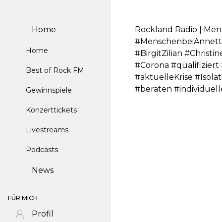
Home
Rockland Radio | Mens
#MenschenbeiAnnette
Home
#BirgitZilian #Chris
#Corona #qualifizier
Best of Rock FM
#aktuelleKrise #Iso
#beraten #individue
Gewinnspiele
Konzerttickets
Livestreams
Podcasts
News
FÜR MICH
Profil