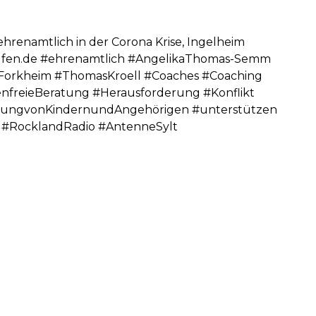
hrenamtlich in der Corona Krise, Ingelheim
lfen.de #ehrenamtlich #AngelikaThomas-Semm
iaForkheim #ThomasKroell #Coaches #Coaching
tenfreieBeratung #Herausforderung #Konflikt
treuungvonKindernundAngehörigen #unterstützen
1 #RocklandRadio #AntenneSylt