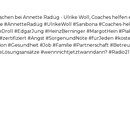
chen bei Annette Radüg - Ulrike Woll, Coaches helfen e
 #AnnetteRadüg #UlrikeWoll #Sanibona #Coaches-he
tineDroll #EdgarJung #HeinzBerninger #MargotHein #P
t #zertifiziert #Angst #SorgenundNöte #fürJeden #kos
lation #Gesundheit #Job #Familie #Partnerschaft #Be
lleLösungsansätze #wennnichtjetztwanndann? #Radio2