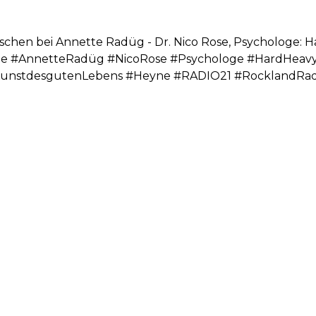
schen bei Annette Radüg - Dr. Nico Rose, Psychologe: H
e #AnnetteRadüg #NicoRose #Psychologe #HardHeav
unstdesgutenLebens #Heyne #RADIO21 #RocklandRad