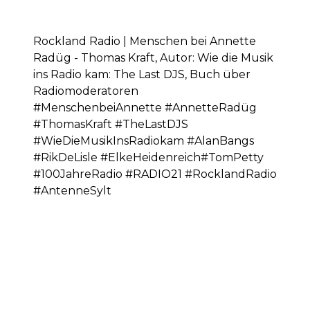
Rockland Radio | Menschen bei Annette
Radüg - Thomas Kraft, Autor: Wie die Musik
ins Radio kam: The Last DJS, Buch über
Radiomoderatoren
#MenschenbeiAnnette #AnnetteRadüg
#ThomasKraft #TheLastDJS
#WieDieMusikInsRadiokam #AlanBangs
#RikDeLisle #ElkeHeidenreich#TomPetty
#100JahreRadio #RADIO21 #RocklandRadio
#AntenneSylt