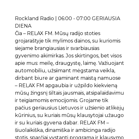
Rockland Radio | 06:00 - 07:00 GERIAUSIA
DIENA
Čia – RELAX FM. Mūsų radijo stoties
grojaraštyje tik mylimos dainos, su kuriomis
siejame brangiausias ir svarbiausias
gyvenimo akimirkas. Jos skirtingos, bet visos
apie mus: meilę, draugystę, laimę. Važiuojant
automobiliu, užsiimant mėgstama veikla,
dirbant biure ar gaminant maistą namuose
– RELAX FM apgaubia ir užpildo kiekvieną
mūsų žingsnį šiltais jausmais, atsipalaidavimu
ir teigiamomis emocijomis. Grojame tik
pačius geriausius Lietuvos ir užsienio atlikėjų
kūrinius, su kuriais mūsų klausytojai užaugo
ir su kuriais gyvena dabar. RELAX FM –
šiuolaikiška, dinamiška ir ambicinga radijo
stotis, sparčiai vystanti programą ir klausymo