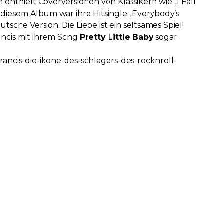
nthielt Coverversionen von Klassikern wie „I Fall
f diesem Album war ihre Hitsingle „Everybody’s
sche Version: Die Liebe ist ein seltsames Spiel!
rancis mit ihrem Song
Pretty Little Baby
sogar
rancis-die-ikone-des-schlagers-des-rocknroll-