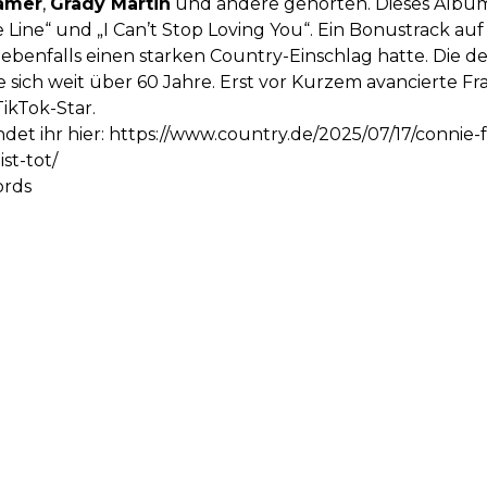
ramer
,
Grady Martin
und andere gehörten. Dieses Album e
e Line“ und „I Can’t Stop Loving You“. Ein Bonustrack au
ebenfalls einen starken Country-Einschlag hatte. Die deut
te sich weit über 60 Jahre. Erst vor Kurzem avancierte F
ikTok-Star.
det ihr hier:
https://www.country.de/2025/07/17/connie-f
st-tot/
ords