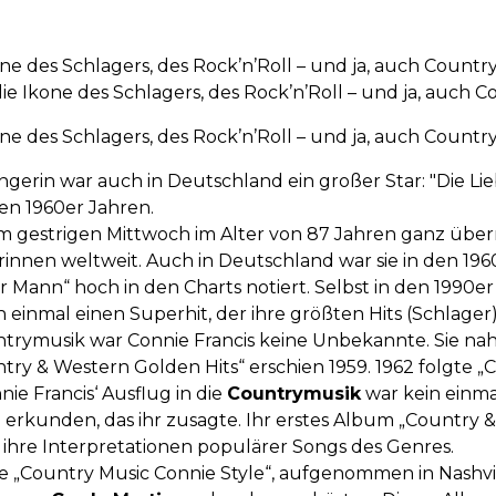
ne des Schlagers, des Rock’n’Roll – und ja, auch Country, 
ie Ikone des Schlagers, des Rock’n’Roll – und ja, auch Co
ne des Schlagers, des Rock’n’Roll – und ja, auch Country, 
erin war auch in Deutschland ein großer Star: "Die Lie
en 1960er Jahren.
 am gestrigen Mittwoch im Alter von 87 Jahren ganz übe
nen weltweit. Auch in Deutschland war sie in den 1960er
Mann“ hoch in den Charts notiert. Selbst in den 1990er J
 einmal einen Superhit, der ihre größten Hits (Schlager)
trymusik war Connie Francis keine Unbekannte. Sie nahm
y & Western Golden Hits“ erschien 1959. 1962 folgte „C
ie Francis‘ Ausflug in die
Countrymusik
war kein einma
 erkunden, das ihr zusagte. Ihr erstes Album „Country
 ihre Interpretationen populärer Songs des Genres.
sie „Country Music Connie Style“, aufgenommen in Nashvi