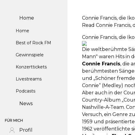
Home
Connie Francis, die Iko
Read Connie Francis, d
Home
Connie Francis, die Iko
Best of Rock FM
Die weltberühmte Säng
Gewinnspiele
Mann" waren Hits in d
Connie Francis
, die
Konzerttickets
berühmtesten Sängerin
und „Schöner fremder 
Livestreams
Connie“ (Medley) noch
Podcasts
Aber auch in der Coun
Country-Album „Countr
News
Nashville-A-Team. Conn
Versuch, ein Genre zu
FÜR MICH
1959 und präsentierte
1962 veröffentlichte 
Profil