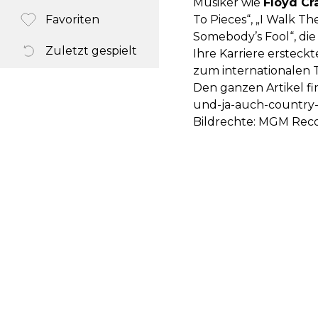
Musiker wie
Floyd C
Favoriten
To Pieces“, „I Walk Th
Somebody’s Fool“, die 
Zuletzt gespielt
Ihre Karriere ersteck
zum internationalen T
Den ganzen Artikel fin
und-ja-auch-country-i
Bildrechte: MGM Rec