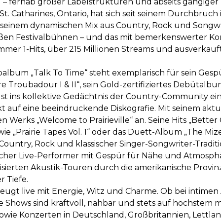
 – fernab großer Labelstrukturen und abseits gängiger 
St. Catharines, Ontario, hat sich seit seinem Durchbruch
t seinem dynamischen Mix aus Country, Rock und Songwri
ßen Festivalbühnen – und das mit bemerkenswerter Kon
er 1-Hits, über 215 Millionen Streams und ausverkau
ioalbum „Talk To Time“ steht exemplarisch für sein Ges
re Troubadour I & II“, sein Gold-zertifiziertes Debüt
gst ins kollektive Gedächtnis der Country-Community ei
kt auf eine beeindruckende Diskografie. Mit seinem akt
ten Werks „Welcome to Prairieville“ an. Seine Hits „Bett
ie „Prairie Tapes Vol. 1“ oder das Duett-Album „The Mizes
ountry, Rock und klassischer Singer-Songwriter-Traditi
ischer Live-Performer mit Gespür für Nähe und Atmosph
isierten Akustik-Touren durch die amerikanische Provinz
r Tiefe.
ugt live mit Energie, Witz und Charme. Ob bei intimen 
e Shows sind kraftvoll, nahbar und stets auf höchstem
wie Konzerten in Deutschland, Großbritannien, Lettland