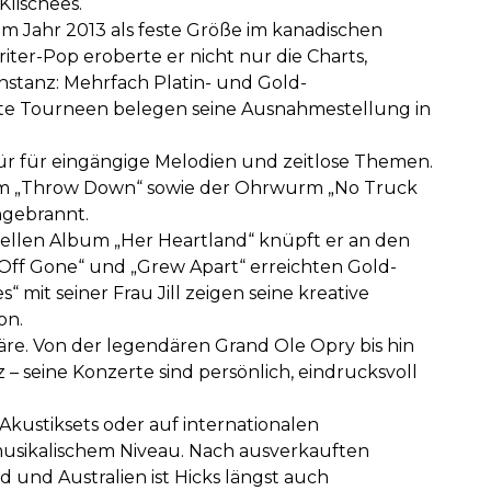
Klischees.
 im Jahr 2013 als feste Größe im kanadischen
ter-Pop eroberte er nicht nur die Charts,
stanz: Mehrfach Platin- und Gold-
fte Tourneen belegen seine Ausnahmestellung in
pür für eingängige Melodien und zeitlose Themen.
album „Throw Down“ sowie der Ohrwurm „No Truck
ngebrannt.
uellen Album „Her Heartland“ knüpft er an den
er Off Gone“ und „Grew Apart“ erreichten Gold-
“ mit seiner Frau Jill zeigen seine kreative
on.
äre. Von der legendären Grand Ole Opry bis hin
 – seine Konzerte sind persönlich, eindrucksvoll
Akustiksets oder auf internationalen
 musikalischem Niveau. Nach ausverkauften
 und Australien ist Hicks längst auch