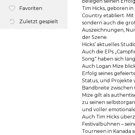
belegen seinen Erfolg
Favoriten
Tim Hicks, geboren in 
Country etabliert. Mi
Zuletzt gespielt
sondern auch die gro
Auszeichnungen, Numm
der Szene.
Hicks’ aktuelles Stud
Auch die EPs „Campfi
Song“ haben sich län
Auch Logan Mize blic
Erfolg seines gefeier
Status, und Projekte w
Bandbreite zwischen C
Mize gilt als authent
zu seinen selbstorgan
und voller emotionale
Auch Tim Hicks überze
Festivalbühnen – sein
Tourneen in Kanada so