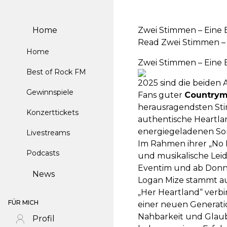
Home
Zwei Stimmen – Eine 
Read Zwei Stimmen – 
Home
Zwei Stimmen – Eine 
Best of Rock FM
2025 sind die beide
Gewinnspiele
Fans guter
Countrym
herausragendsten St
Konzerttickets
authentische Heartla
energiegeladenen So
Livestreams
Im Rahmen ihrer „No 
Podcasts
und musikalische Leide
Eventim und ab Donner
News
Logan Mize stammt aus
„Her Heartland“ verbi
FÜR MICH
einer neuen Generatio
Nahbarkeit und Glau
Profil