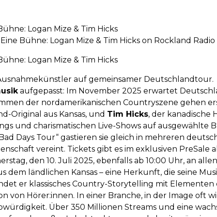
Bühne: Logan Mize & Tim Hicks
Eine Bühne: Logan Mize & Tim Hicks on Rockland Radio
Bühne: Logan Mize & Tim Hicks
n Ausnahmekünstler auf gemeinsamer Deutschlandtour.
usik
aufgepasst: Im November 2025 erwartet Deutschlan
immen der nordamerikanischen Countryszene gehen er
nd-Original aus Kansas, und
Tim Hicks
, der kanadische 
ngs und charismatischen Live-Shows auf ausgewählte 
Bad Days Tour“ gastieren sie gleich in mehreren deutsc
nschaft vereint. Tickets gibt es im exklusiven PreSale a
stag, den 10. Juli 2025, ebenfalls ab 10:00 Uhr, an all
 dem ländlichen Kansas – eine Herkunft, die seine Musi
ndet er klassisches Country-Storytelling mit Elementen
n von Hörer:innen. In einer Branche, in der Image oft wi
bwürdigkeit. Über 350 Millionen Streams und eine wa