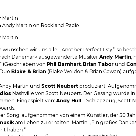
 Martin
 Andy Martin on Rockland Radio
 Martin
n wünschen wir uns alle: „Another Perfect Day“, so bes
 nach Dänemark ausgewanderte Musiker
Andy Martin
,
“ (Geschrieben von
Phil Barnhart
,
Brian Tabor
und
Con
-Duo
Blake & Brian
(Blake Weldon & Brian Cowan) aufge
Andy Martin und
Scott Neubert
produziert. Aufgenomm
dios
Nashville von Scott Neubert. Der Gesang wurde in
mmen. Eingespielt von:
Andy Hull
– Schlagzeug, Scott Ne
boards.
ger Song, aufgenommen von einem Künstler, der 50 Jahr
musik
am Leben zu erhalten. Martin: „Ein großes Dankesch
ht haben.“