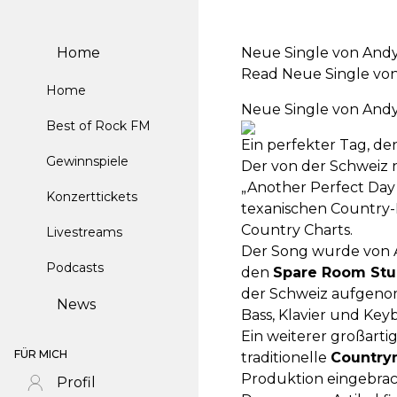
Home
Neue Single von Andy
Read Neue Single von
Home
Neue Single von Andy
Best of Rock FM
Ein perfekter Tag, de
Gewinnspiele
Der von der Schweiz
„Another Perfect Day
Konzerttickets
texanischen Country
Country Charts.
Livestreams
Der Song wurde von 
Podcasts
den
Spare Room Stu
der Schweiz aufgeno
News
Bass, Klavier und Key
Ein weiterer großarti
FÜR MICH
traditionelle
Country
Produktion eingebrac
Profil