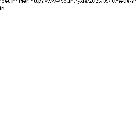
det ihr hier:
https://www.country.de/2025/05/10/neue-si
in