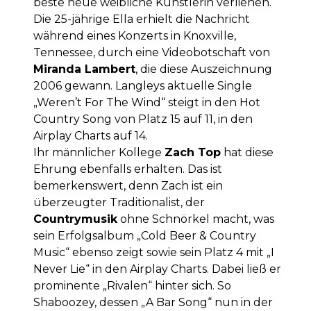
beste neue weibliche Künstlerin verliehen.
Die 25-jährige Ella erhielt die Nachricht
während eines Konzerts in Knoxville,
Tennessee, durch eine Videobotschaft von
Miranda Lambert
, die diese Auszeichnung
2006 gewann. Langleys aktuelle Single
„Weren’t For The Wind“ steigt in den Hot
Country Song von Platz 15 auf 11, in den
Airplay Charts auf 14.
Ihr männlicher Kollege
Zach Top
hat diese
Ehrung ebenfalls erhalten. Das ist
bemerkenswert, denn Zach ist ein
überzeugter Traditionalist, der
Countrymusik
ohne Schnörkel macht, was
sein Erfolgsalbum „Cold Beer & Country
Music“ ebenso zeigt sowie sein Platz 4 mit „I
Never Lie“ in den Airplay Charts. Dabei ließ er
prominente „Rivalen“ hinter sich. So
Shaboozey, dessen „A Bar Song“ nun in der