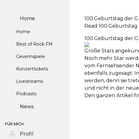
Home
100.Geburtstag der G
Read 100.Geburtstag 
Home
100.Geburtstag der G
Best of Rock FM
Große Stars angekün
Gewinnspiele
Noch mehr Star werde
vom Fernsehsender NBC
Konzerttickets
ebenfalls zugesagt. I
werden, denn sie tre
Livestreams
und nicht in der neu
Podcasts
Den ganzen Artikel f
News
FÜR MICH
Profil