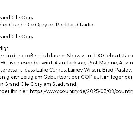
rand Ole Opry
der Grand Ole Opry on Rockland Radio
rand Ole Opry
digt
n in der großen Jubiläums-Show zum 100.Geburtstag de
 live gesendet wird: Alan Jackson, Post Malone, Aliso
nteressant, dass Luke Combs, Lainey Wilson, Brad Paisley
ten gleichzeitig am Geburtsort der GOP auf, im legend
en Grand Ole Opry am Stadtrand.
indet ihr hier: https://www.country.de/2025/03/09/coun