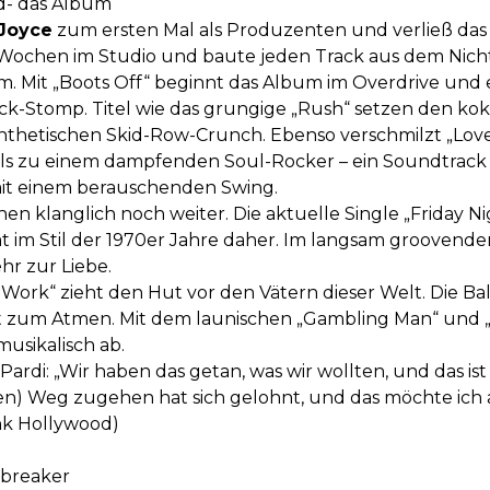
d- das Album
 Joyce
zum ersten Mal als Produzenten und verließ das 
e Wochen im Studio und baute jeden Track aus dem Nicht
Mit „Boots Off“ beginnt das Album im Overdrive und e
-Stomp. Titel wie das grungige „Rush“ setzen den kok
ynthetischen Skid-Row-Crunch. Ebenso verschmilzt „Love
zu einem dampfenden Soul-Rocker – ein Soundtrack für d
 mit einem berauschenden Swing.
n klanglich noch weiter. Die aktuelle Single „Friday N
t im Stil der 1970er Jahre daher. Im langsam groovend
r zur Liebe.
 Work“ zieht den Hut vor den Vätern dieser Welt. Die Bal
t zum Atmen. Mit dem launischen „Gambling Man“ und 
usikalisch ab.
Pardi: „Wir haben das getan, was wir wollten, und das is
en) Weg zugehen hat sich gelohnt, und das möchte ich 
nk Hollywood)
tbreaker