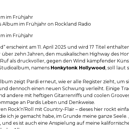
um im Frühjahr
s Album im Frühjahr on Rockland Radio
um im Frühjahr
 erscheint am 11. April 2025 und wird 17 Titel enthalten
 über zehn Jahren, den musikalischen Highway des Ho
 Ruf als druckvoller, gegen den Wind kämpfender Künstl
Studioalbum, namens
Honkytonk Hollywood
, soll laut
bum zeigt Pardi erneut, wie er alle Register zieht, um s
und dennoch einen neuen Schwung verleiht. Einige Trac
d andere mit heftigen Gitarrenriffs und coolen Groove
Hommage an Pardis Leben und Denkweise.
n Rock’n’Roll mit Country-Flair – dieses hier rockt einfach
die ich je gemacht habe, im Grunde meine ganze Seele. 
t, und es ist auch eine Anspielung auf meine kalifornisc