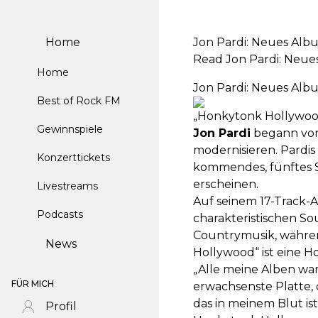
Home
Jon Pardi: Neues Alb
Read Jon Pardi: Neue
Home
Jon Pardi: Neues Alb
Best of Rock FM
„Honkytonk Hollywood“
Gewinnspiele
Jon Pardi
begann vor
modernisieren. Pardis
Konzerttickets
kommendes, fünftes 
erscheinen.
Livestreams
Auf seinem 17-Track-Al
Podcasts
charakteristischen So
Countrymusik, währen
News
Hollywood“ ist eine 
„Alle meine Alben ware
FÜR MICH
erwachsenste Platte, 
das in meinem Blut is
Profil