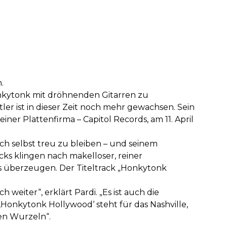
.
nkytonk mit dröhnenden Gitarren zu
er ist in dieser Zeit noch mehr gewachsen. Sein
 seiner Plattenfirma – Capitol Records, am 11. April
ich selbst treu zu bleiben – und seinem
ks klingen nach makelloser, reiner
s überzeugen. Der Titeltrack „Honkytonk
 weiter“, erklärt Pardi. „Es ist auch die
‚Honkytonk Hollywood‘ steht für das Nashville,
hen Wurzeln“.