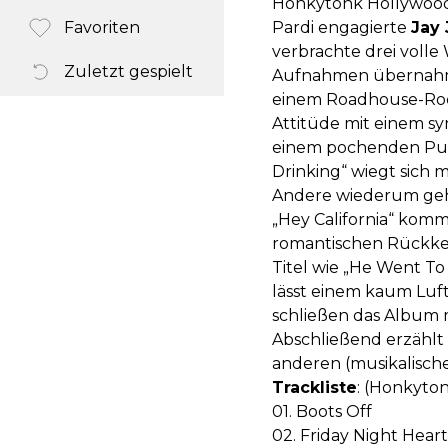
Honkytonk Hollywoo
Favoriten
Pardi engagierte
Jay
verbrachte drei voll
Zuletzt gespielt
Aufnahmen übernahm. 
einem Roadhouse-Rock
Attitüde mit einem s
einem pochenden Puls 
Drinking“ wiegt sich
Andere wiederum gehe
„Hey California“ komm
romantischen Rückkeh
Titel wie „He Went To
lässt einem kaum Luf
schließen das Album m
Abschließend erzählt 
anderen (musikalisch
Trackliste
: (Honkyto
01. Boots Off
02. Friday Night Hear