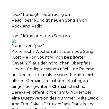
"pez" kündigt neuen Song an
Read "pez" kündigt neuen Song an on
Rockland Radio
"pez" kündigt neuen Song an
Neues von "pez"
Keine sechs Wochen alt ist der neue Song
„Lost Me For Country“ von
pez
(Peter
Geyer, 27) aus der nördlichen Oberpfalz,
schon kündigt er seinen nächsten Release
an. Und das erstmals in seiner Karriere nicht
alleine! Gemeinsam mit der 24-jährigen
Singer-Songwriterin
Chrissi
(Christina
Berek) veröffentlicht er am 8. November
eine Duett-Version des Nummer 1-Hits „Jack
And Diet Coke“ (Deutsch: Jack Daniels und