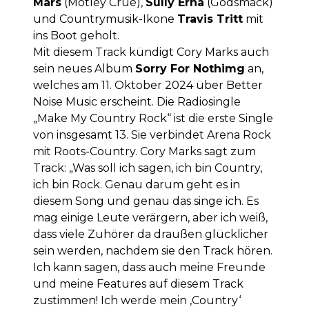
Mars
(Mötley Crüe),
Sully Erna
(Godsmack)
und Countrymusik-Ikone
Travis Tritt
mit
ins Boot geholt.
Mit diesem Track kündigt Cory Marks auch
sein neues Album
Sorry For Nothimg
an,
welches am 11. Oktober 2024 über Better
Noise Music erscheint. Die Radiosingle
„Make My Country Rock“ ist die erste Single
von insgesamt 13. Sie verbindet Arena Rock
mit Roots-Country. Cory Marks sagt zum
Track: „Was soll ich sagen, ich bin Country,
ich bin Rock. Genau darum geht es in
diesem Song und genau das singe ich. Es
mag einige Leute verärgern, aber ich weiß,
dass viele Zuhörer da draußen glücklicher
sein werden, nachdem sie den Track hören.
Ich kann sagen, dass auch meine Freunde
und meine Features auf diesem Track
zustimmen! Ich werde mein ‚Country‘