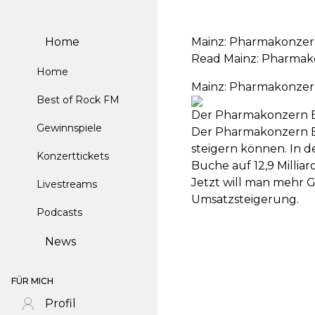
Home
Mainz: Pharmakonzern
Read Mainz: Pharmako
Home
Mainz: Pharmakonzern
Best of Rock FM
Der Pharmakonzern Bo
Gewinnspiele
Der Pharmakonzern Bo
steigern können. In 
Konzerttickets
Buche auf 12,9 Millia
Jetzt will man mehr 
Livestreams
Umsatzsteigerung.
Podcasts
News
FÜR MICH
Profil