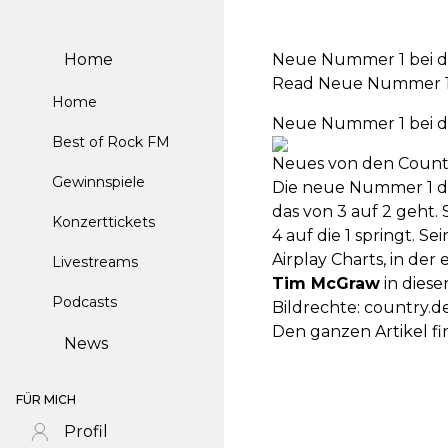
Home
Neue Nummer 1 bei de
Read Neue Nummer 1 b
Home
Neue Nummer 1 bei de
Best of Rock FM
Neues von den Countr
Gewinnspiele
Die neue Nummer 1 der
das von 3 auf 2 geht.
Konzerttickets
4 auf die 1 springt. S
Airplay Charts, in der
Livestreams
Tim McGraw
in dieser
Podcasts
Bildrechte: country.d
Den ganzen Artikel fi
News
FÜR MICH
Profil