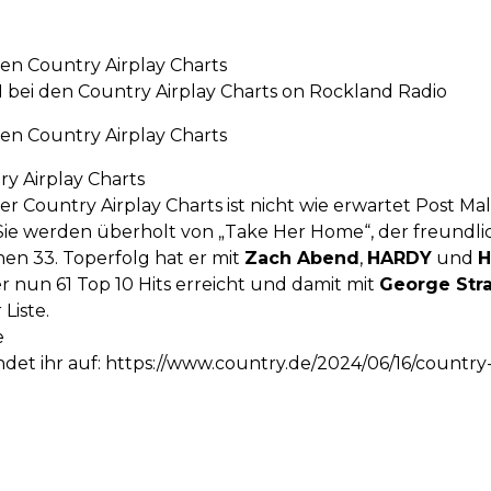
n Country Airplay Charts
ei den Country Airplay Charts on Rockland Radio
n Country Airplay Charts
y Airplay Charts
 Country Airplay Charts ist nicht wie erwartet Post M
 Sie werden überholt von „Take Her Home“, der freundl
einen 33. Toperfolg hat er mit
Zach Abend
,
HARDY
und
H
 er nun 61 Top 10 Hits erreicht und damit mit
George Stra
 Liste.
e
ndet ihr auf: https://www.country.de/2024/06/16/countr