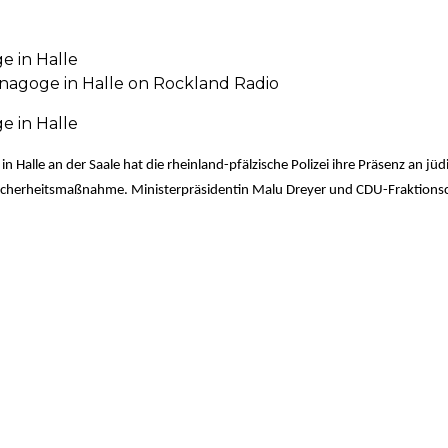
e in Halle
nagoge in Halle on Rockland Radio
e in Halle
n Halle an der Saale hat die rheinland-pfälzische Polizei ihre Präsenz an j
icherheitsmaßnahme. Ministerpräsidentin Malu Dreyer und CDU-Fraktionsche