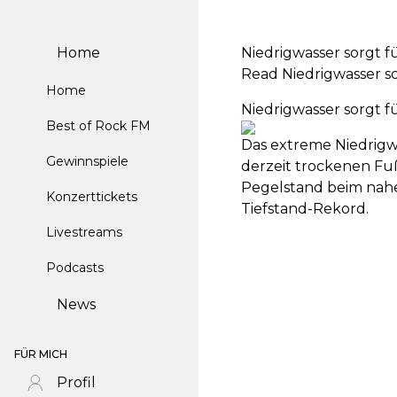
Home
Niedrigwasser sorgt f
Read Niedrigwasser so
Home
Niedrigwasser sorgt f
Best of Rock FM
Das extreme Niedrigwa
Gewinnspiele
derzeit trockenen Fuß
Pegelstand beim nahen
Konzerttickets
Tiefstand-Rekord.
Livestreams
Podcasts
News
FÜR MICH
Profil